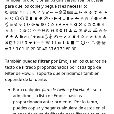
para que los copie y pegue si es necesario:
© ®‼⁉ ™ ℹ ↔ ↕ ↖ ↗ ↘ ↙ ↩ ↪ ⌚ ⌛ ⌨ ⏏ ⏩ ⏪ ⏫ ⏬ ⏭ ⏮ 
⏯ ⏰ ⏱ ⏲ ⏳ ⏸ ⏹ ⏺ Ⓜ ▪ ▫ ▶ ◀ ◻ ◼ ☀ ☁ ☂ ☃ ☄ ☎ ☑ ☘ 
☝ ☠ ☢ ☣ ☦ ☪ ☮ ☯ ☸ ☹ ☺ ♠ ♣ ♥ ♦ ♨ ♻ ⚒ ⚔ ⚖ ⚗ ⚙ ⚛ 
⚜ ⚠ ⚰ ⚱ ⚽ ⚾ ⛄ ⛄ ⛎ ⛏ ⛑ ⛓ ⛔ ⛩ ⛪ ⛰ ⛱ ⛲ ⛳ ⛴ ⛵ ⛷ 
⛸ ⛹ ⛺ ⛽ ✂ ✅ ✈ ✉ ✊ ✋ ✌ ✍ ✏ ✔ ✔ ✖ ✝ ✡ ✨ ✳ ✴ ❄ ❇ 
❌ ❎ ❓ ❔ ❕ ❗ ❣ ❤ ➕ ➖ ➗ ➿ ⤴ ⤵ ⬅ ⬆ ⬇ ⬛ ⬜ ⭕ 〰 〽 ㊗ ㊙ 
# ⃣ * ⃣ 0⃣ 1⃣ 2⃣ 3⃣ 4⃣ 5⃣ 6⃣ 7⃣ 8⃣ 9⃣
También puedes 
filtrar
 por Emojis en los cuadros de 
texto de filtrado proporcionados por cada tipo de 
Filter de Flow. El soporte que brindamos también 
depende de la fuente:
Para cualquier 
filtro de Twitter y Facebook :
 solo 
admitimos la lista de Emojis básicos 
proporcionada anteriormente 
.
 Por lo tanto, 
puedes copiar y pegar cualquiera de estos en el 