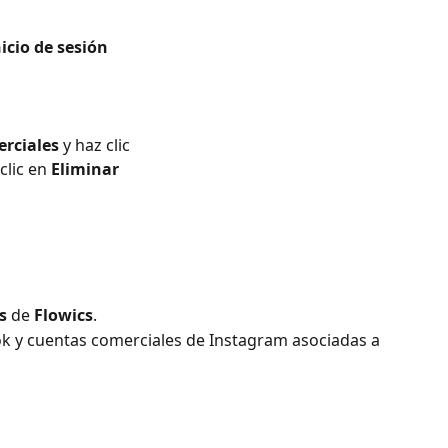
icio de sesión
rciales 
y haz clic
clic en 
Eliminar
s
 de
 Flowics
.
ok y cuentas comerciales de Instagram asociadas a 