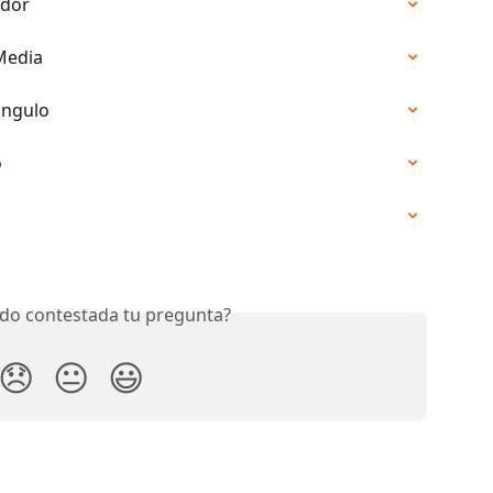
edor
 Media
ángulo
o
do contestada tu pregunta?
😞
😐
😃