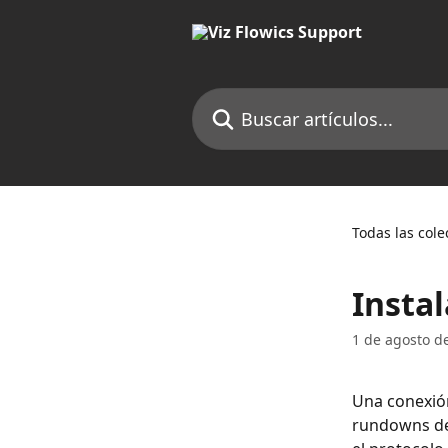
Ir al contenido principal
Buscar artículos...
Todas las cole
Insta
1 de agosto d
Una conexión
rundowns de 