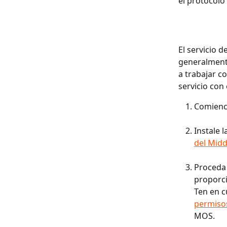
el protocolo
El servicio 
generalmente
a trabajar co
servicio con 
Comience
Instale 
del Midd
Proceda 
proporci
Ten en c
permisos
MOS.