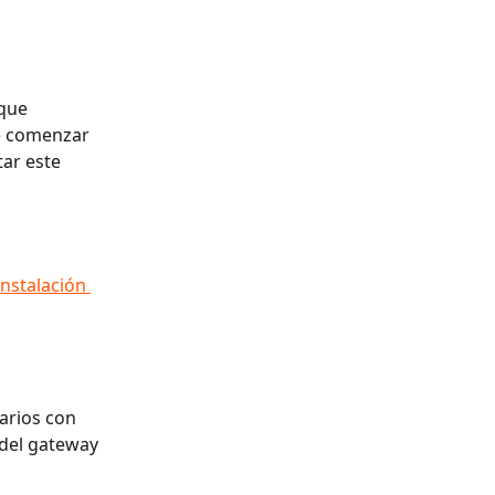
que 
e comenzar 
tar este 
Instalación 
arios con 
 del gateway 