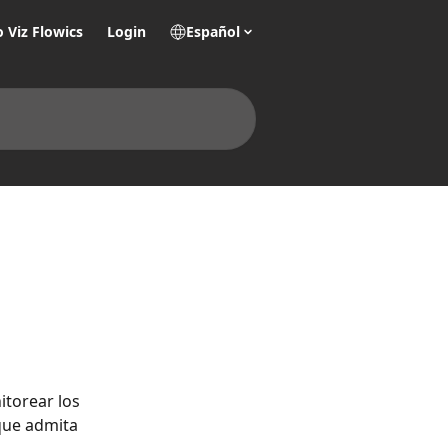
o Viz Flowics
Login
Español
torear los 
que admita 